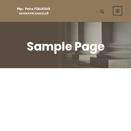
Sample Page
This is an example page. It’s different from a
blog post because it will stay in one place and
will show up in your site navigation (in most
themes). Most people start with an About page
that introduces them to potential site visitors. It
might say something like this: