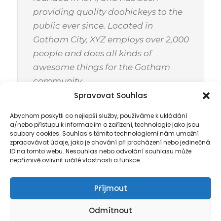
providing quality doohickeys to the
public ever since. Located in
Gotham City, XYZ employs over 2,000
people and does all kinds of
awesome things for the Gotham
community.
Spravovat Souhlas
Abychom poskytli co nejlepší služby, používáme k ukládání
a/nebo přístupu k informacím o zařízení, technologie jako jsou
As a new WordPress user, you should go to
your
soubory cookies. Souhlas s těmito technologiemi nám umožní
dashboard
to delete this page and create new
zpracovávat údaje, jako je chování při procházení nebo jedinečná
ID na tomto webu. Nesouhlas nebo odvolání souhlasu může
pages for your content. Have fun!
nepříznivě ovlivnit určité vlastnosti a funkce.
Příjmout
Odmítnout
Copyright 2025 All Right Reserved I Design by